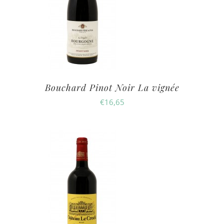
Bouchard Pinot Noir La vignée
€
16,65