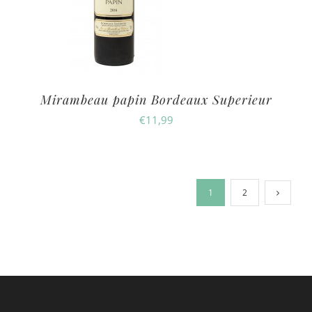
Mirambeau papin Bordeaux Superieur
€
11,99
1
2