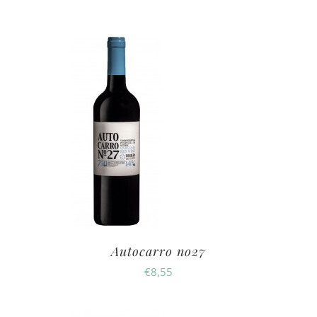
Autocarro no27
€
8,55