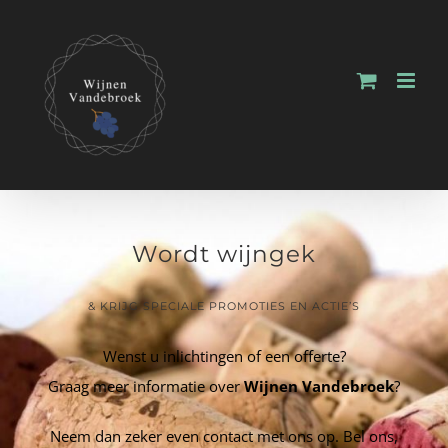
Wordt wijngek
& KRIJG SPECIALE PROMOTIES EN ACTIE’S
Wenst u inlichtingen of een offerte?
Graag meer informatie over
Wijnen Vandebroek
?
Neem dan zeker even contact met ons op. Bel ons,