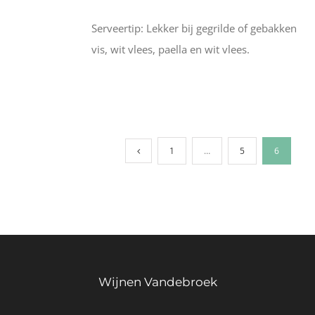
Serveertip: Lekker bij gegrilde of gebakken
vis, wit vlees, paella en wit vlees.
1
…
5
6
Wijnen Vandebroek