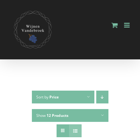
Sort by
Price
Show
12 Products