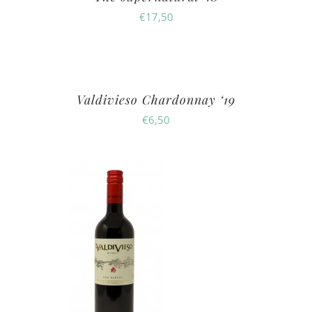
€
17,50
Valdivieso Chardonnay ‘19
€
6,50