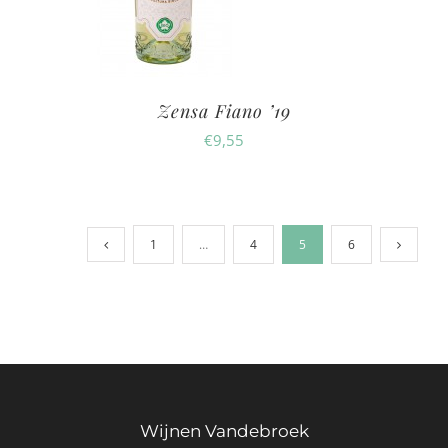
Zensa Fiano ’19
€
9,55
1
…
4
5
6
Wijnen Vandebroek